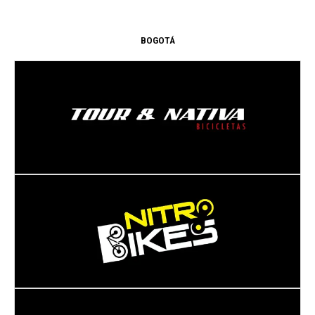
BOGOTÁ
Dirección:
CL 68 28B - 14
BOGOTÁ
- BOGOTÁ D.C.
Dirección:
CALLE 127# 45 61 local 04, Av. C. 127 #45
61
BOGOTÁ
- BOGOTÁ D.C.