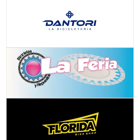
Dirección:
Calle 71 # 1-90 LOCAL 6 mall el Tronio
MANIZALES
- CALDAS
Dirección:
Cra. 18 #3030
ARMENIA
- QUINDÍO
Dirección:
Terrazas de la Florida, Cra. 1 #71 - 301
Local 2
MANIZALES
- CALDAS