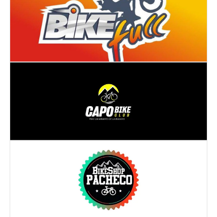
Dirección:
CL 8 4 14 ESQ
Piedecuesta
- SANTANDER
Dirección:
Cra. 30 #56-24
BUCARAMANGA
- SANTANDER
Dirección:
Cra 29 #32 - 58
BUCARAMANGA
- SANTANDER