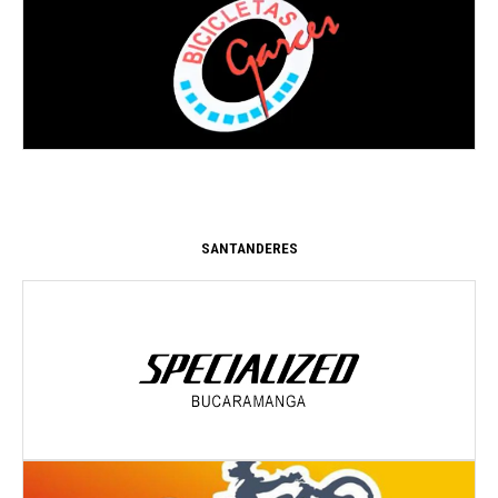
Dirección:
Cl. 9 #30-32
CALI
- VALLE DEL CAUCA
SANTANDERES
Dirección:
CL 50 28 40 BRR SOTOMAYOR
Bucaramanga
- Santander