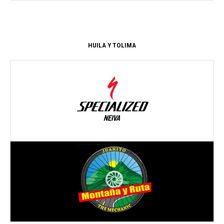
HUILA Y TOLIMA
Dirección:
C. 8 #16A - 05
NEIVA
- HUILA
Dirección:
Cl. 31 #5-29
IBAGUE
- TOLIMA