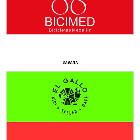
Dirección:
Cl. 21 Sur #Carrera 43a #06
MEDELLIN
- ANTIOQUIA
SABANA
Dirección:
Auto. Norte, Bogotá
CHIA
- CUNDINAMARCA