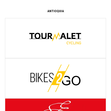
ANTIOQUIA
Dirección:
CR 68 A 44 15
Medellín
- Antioquia
Dirección:
CRA 32 2 B SUR 87 LC 101
Medellín
- Antioquia