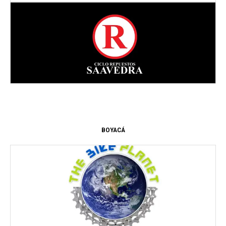
Dirección:
Av. 17 #1878 18
CUCUTA
- NORTE DE SANTANDER
BOYACÁ
Dirección:
CR 6 36 34
TUNJA
- bOYACÁ