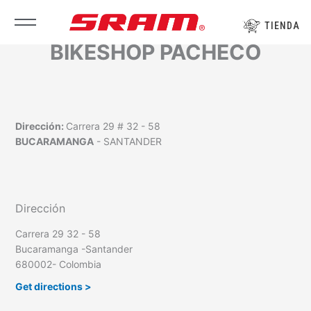
Ir
al
TIENDA
contenido
BIKESHOP PACHECO
Dirección:
Carrera 29 # 32 - 58
BUCARAMANGA
- SANTANDER
Dirección
Carrera 29 32 - 58
Bucaramanga -Santander
680002- Colombia
Get directions >