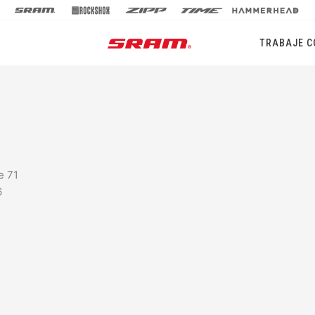
TRABAJE C
e 71
6