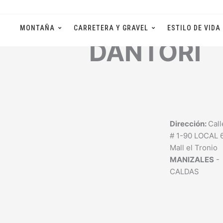
Ir
al
MONTAÑA
CARRETERA Y GRAVEL
ESTILO DE VIDA
contenido
DANTORI
Dirección:
Call
# 1-90 LOCAL 
Mall el Tronio
MANIZALES
-
CALDAS