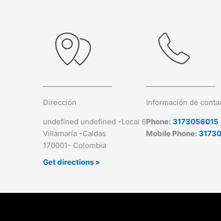
Dirección
Información de conta
undefined undefined -Local 6
Phone:
3173056015
Villamaría -Caldas
Mobile Phone:
3173
170001- Colombia
Get directions >